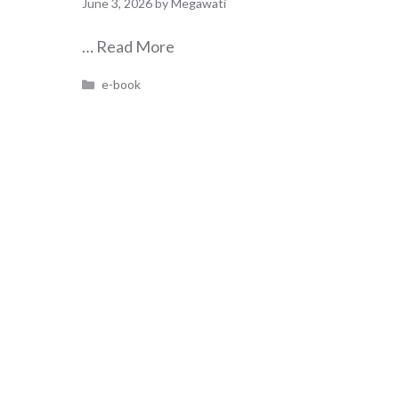
June 3, 2026
by
Megawati
…
Read More
Categories
e-book