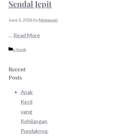
Sendal Jepit
June 3, 2026
by
Megawati
…
Read More
Categories
e-book
Recent
Posts
Anak
Kecil
yang
Kehilangan
Pundaknya: