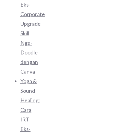
Eks-
Corporate
Upgrade
Skill
Nge-
Doodle
dengan
Canva
Yoga &
Sound
Healing:
Cara
IRT
Eks-