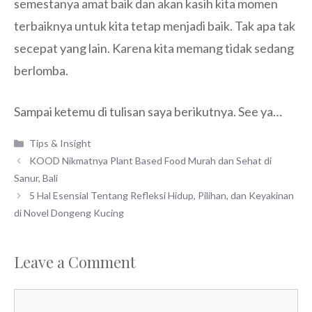
semestanya amat baik dan akan kasih kita momen
terbaiknya untuk kita tetap menjadi baik. Tak apa tak
secepat yang lain. Karena kita memang tidak sedang
berlomba.
Sampai ketemu di tulisan saya berikutnya. See ya…
Categories
Tips & Insight
KOOD Nikmatnya Plant Based Food Murah dan Sehat di
Sanur, Bali
5 Hal Esensial Tentang Refleksi Hidup, Pilihan, dan Keyakinan
di Novel Dongeng Kucing
Leave a Comment
Comment