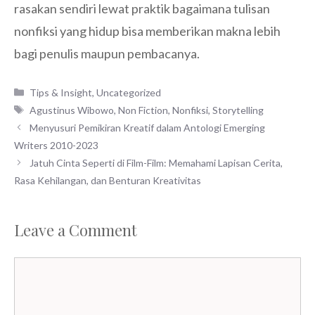
rasakan sendiri lewat praktik bagaimana tulisan
nonfiksi yang hidup bisa memberikan makna lebih
bagi penulis maupun pembacanya.
Categories
Tips & Insight
,
Uncategorized
Tags
Agustinus Wibowo
,
Non Fiction
,
Nonfiksi
,
Storytelling
Menyusuri Pemikiran Kreatif dalam Antologi Emerging
Writers 2010-2023
Jatuh Cinta Seperti di Film-Film: Memahami Lapisan Cerita,
Rasa Kehilangan, dan Benturan Kreativitas
Leave a Comment
Comment