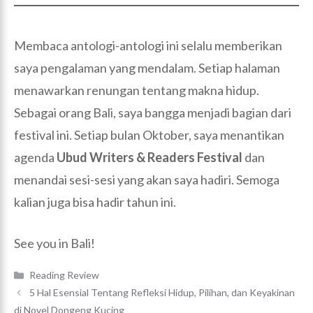
Membaca antologi-antologi ini selalu memberikan
saya pengalaman yang mendalam. Setiap halaman
menawarkan renungan tentang makna hidup.
Sebagai orang Bali, saya bangga menjadi bagian dari
festival ini. Setiap bulan Oktober, saya menantikan
agenda
Ubud Writers & Readers Festival
dan
menandai sesi-sesi yang akan saya hadiri. Semoga
kalian juga bisa hadir tahun ini.
See you in Bali!
Categories
Reading Review
5 Hal Esensial Tentang Refleksi Hidup, Pilihan, dan Keyakinan
di Novel Dongeng Kucing