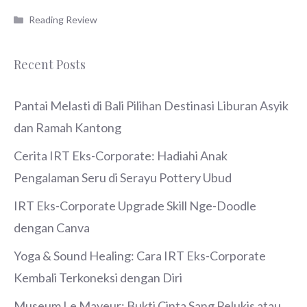
Categories
Reading Review
Recent Posts
Pantai Melasti di Bali Pilihan Destinasi Liburan Asyik
dan Ramah Kantong
Cerita IRT Eks-Corporate: Hadiahi Anak
Pengalaman Seru di Serayu Pottery Ubud
IRT Eks-Corporate Upgrade Skill Nge-Doodle
dengan Canva
Yoga & Sound Healing: Cara IRT Eks-Corporate
Kembali Terkoneksi dengan Diri
Museum Le Mayeur: Bukti Cinta Sang Pelukis atau