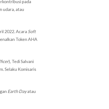
erkontribusi pada
n udara, atau
pril 2022. Acara
Soft
kenalkan Token AHA
ficer
), Tedi Salvani
um. Selaku Komisaris
ngan
Earth Day
atau