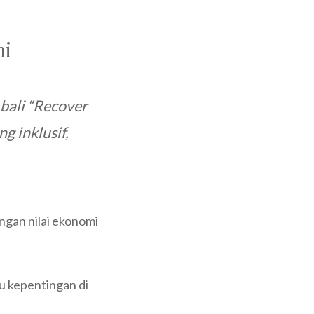
mi
ali “
Recover
 inklusif,
ngan nilai ekonomi
u kepentingan di