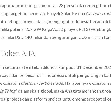
apai bauran energi campuran 23 persen dari energi baru 
iring target pemerintah. Proyek Solar PV dan
Carbon Trad
ta sebagai proyek dasar, mengingat Indonesia berada di 
miliki potensi 207 GW (GigaWatt) proyek PLTS (Pembangki
asi nilai USD 140 miliar dan pengurangan CO2 miliaran ton
 Token AHA
ri secara sistem telah diluncurkan pada 31 Desember 202
rcaya dan terbesar dari Indonesia untuk pengurangan kar
 ekosistem
platform carbon trade.
Harapannya ekosistem
ig Thing
” dalam skala global, maka Anagata merancang r
eal project dan platform project untuk mempercepat eko