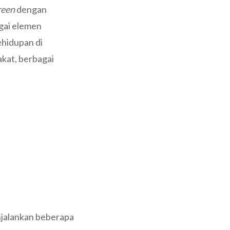
reen
dengan
gai elemen
hidupan di
kat, berbagai
jalankan beberapa