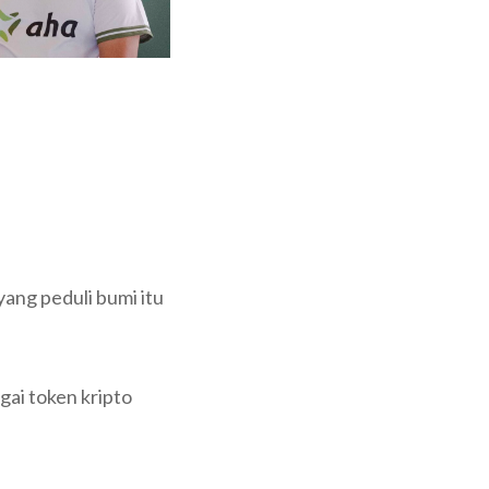
ang peduli bumi itu
ai token kripto