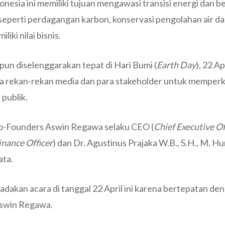
donesia ini memiliki tujuan mengawasi transisi energi dan b
 seperti perdagangan karbon, konservasi pengolahan air da
liki nilai bisnis.
un diselenggarakan tepat di Hari Bumi (
Earth Day
), 22 A
a rekan-rekan media dan para stakeholder untuk memper
 publik.
 Co-Founders Aswin Regawa selaku CEO (
Chief Executive Of
inance Officer
) dan Dr. Agustinus Prajaka W.B., S.H., M. H
ata.
dakan acara di tanggal 22 April ini karena bertepatan de
Aswin Regawa.