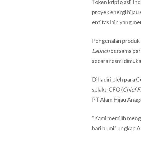
Token kripto asli In
proyek energi hijau
entitas lain yang memi
Pengenalan produk p
Launch
bersama par
secara resmi dimuka
Dihadiri oleh para
selaku CFO (
Chief F
PT Alam Hijau Anag
“Kami memilih menga
hari bumi” ungkap 