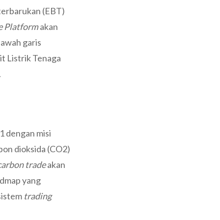
terbarukan (EBT)
e Platform
akan
bawah garis
t Listrik Tenaga
.
1 dengan misi
bon dioksida (CO2)
carbon trade
akan
oadmap yang
sistem
trading