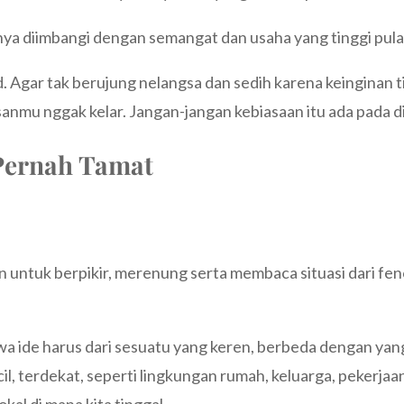
knya diimbangi dengan semangat dan usaha yang tinggi pula
d. Agar tak berujung nelangsa dan sedih karena keinginan t
anmu nggak kelar. Jangan-jangan kebiasaan itu ada pada d
 Pernah Tamat
n untuk berpikir, merenung serta membaca situasi dari f
a ide harus dari sesuatu yang keren, berbeda dengan yang
cil, terdekat, seperti lingkungan rumah, keluarga, pekerjaan