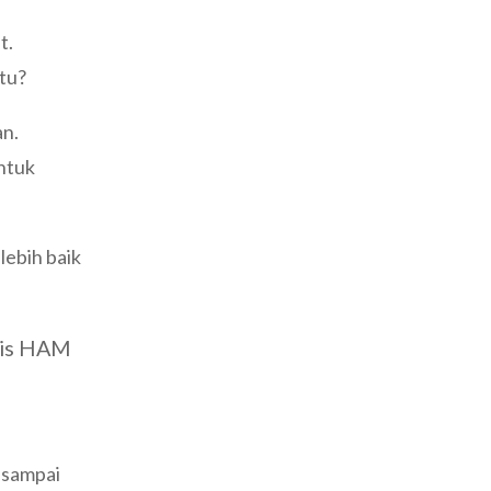
t.
tu?
an.
ntuk
lebih baik
ivis HAM
e sampai