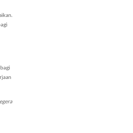
aikan.
bagi
 bagi
rjaan
segera