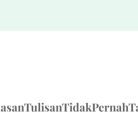
lasanTulisanTidakPernahT