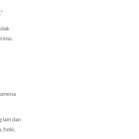
.”
idak
irimu.
enomena
 lain dan
, hobi,