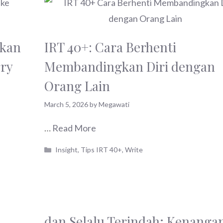
tkan
IRT 40+: Cara Berhenti
ry
Membandingkan Diri dengan
Orang Lain
March 5, 2026
by
Megawati
…
Read More
Categories
Insight
,
Tips IRT 40+
,
Write
dan Selalu Terindah; Kenanga