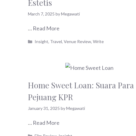
Estetis
March 7, 2025
by
Megawati
…
Read More
Categories
Insight
,
Travel
,
Venue Review
,
Write
Home Sweet Loan: Suara Para
Pejuang KPR
January 31, 2025
by
Megawati
…
Read More
Categories
Film Review
,
Insight