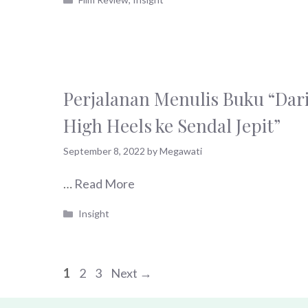
Perjalanan Menulis Buku “Dar
High Heels ke Sendal Jepit”
September 8, 2022
by
Megawati
…
Read More
Categories
Insight
Page
Page
Page
1
2
3
Next
→