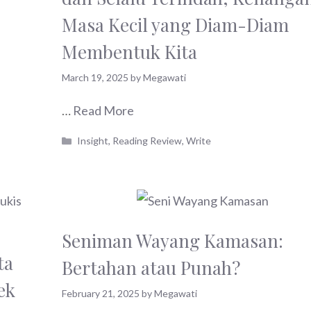
Masa Kecil yang Diam-Diam
Membentuk Kita
March 19, 2025
by
Megawati
…
Read More
Categories
Insight
,
Reading Review
,
Write
Seniman Wayang Kamasan:
ta
Bertahan atau Punah?
ek
February 21, 2025
by
Megawati