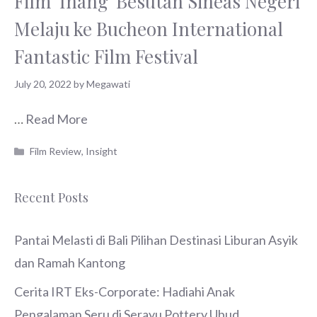
Film ‘Inang’ Besutan Sineas Negeri
Melaju ke Bucheon International
Fantastic Film Festival
July 20, 2022
by
Megawati
…
Read More
Categories
Film Review
,
Insight
Recent Posts
Pantai Melasti di Bali Pilihan Destinasi Liburan Asyik
dan Ramah Kantong
Cerita IRT Eks-Corporate: Hadiahi Anak
Pengalaman Seru di Serayu Pottery Ubud