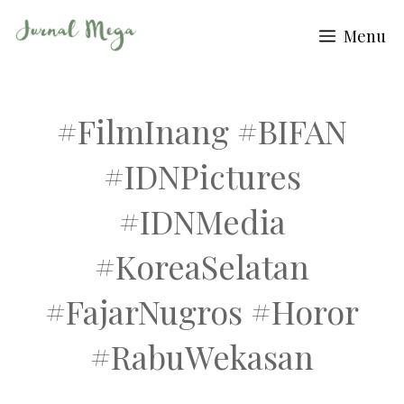
Skip
Menu
to
content
#FilmInang #BIFAN
#IDNPictures
#IDNMedia
#KoreaSelatan
#FajarNugros #Horor
#RabuWekasan