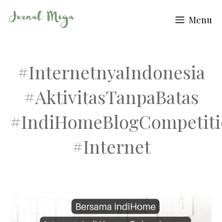
Skip
Menu
to
content
#InternetnyaIndonesia
#AktivitasTanpaBatas
#IndiHomeBlogCompetiti
#Internet