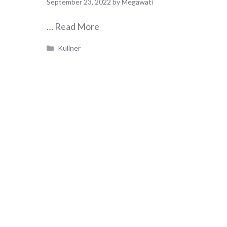
September 23, 2022
by
Megawati
…
Read More
Categories
Kuliner