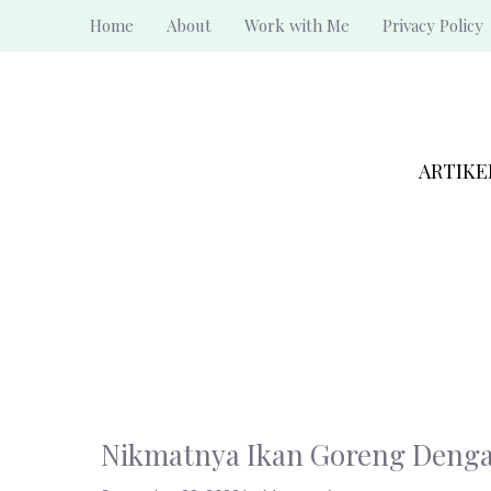
Skip
Home
About
Work with Me
Privacy Policy
to
content
ARTIKE
Nikmatnya Ikan Goreng Denga