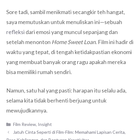
Sore tadi, sambil menikmati secangkir teh hangat,
saya memutuskan untuk menuliskan ini—sebuah
refleksi
dari emosi yang muncul sepanjang dan
setelah menonton
Home Sweet Loan
. Film ini hadir di
waktu yang tepat, di tengah ketidakpastian ekonomi
yang membuat banyak orang ragu apakah mereka
bisa memiliki rumah sendiri.
Namun, satu hal yang pasti: harapan itu selalu ada,
selama kita tidak berhenti berjuang untuk
mewujudkannya.
Categories
Film Review
,
Insight
Jatuh Cinta Seperti di Film-Film: Memahami Lapisan Cerita,
Rasa Kehilangan, dan Benturan Kreativitas