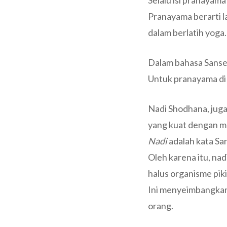
Selalu isi pranayama
Pranayama berarti 
dalam berlatih yoga.
Dalam bahasa Sansek
Untuk pranayama di 
Nadi Shodhana, juga
yang kuat dengan ma
Nadi
adalah kata San
Oleh karena itu, n
halus organisme pi
Ini menyeimbangkan
orang.