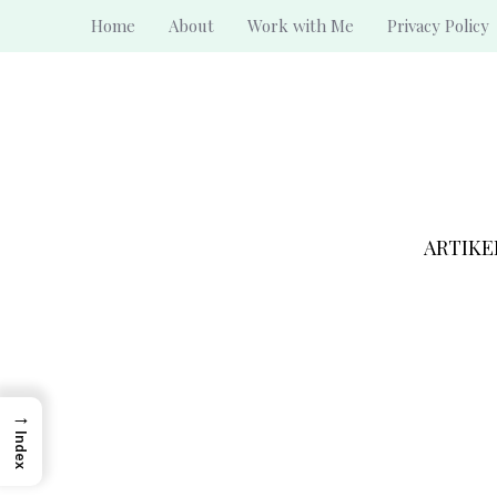
Skip
Home
About
Work with Me
Privacy Policy
to
content
ARTIKE
→
Index