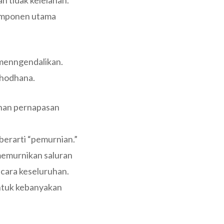
an tidak kelelahan.
komponen utama
u menngendalikan.
shodhana.
ihan pernapasan
berarti “pemurnian.”
memurnikan saluran
cara keseluruhan.
ntuk kebanyakan