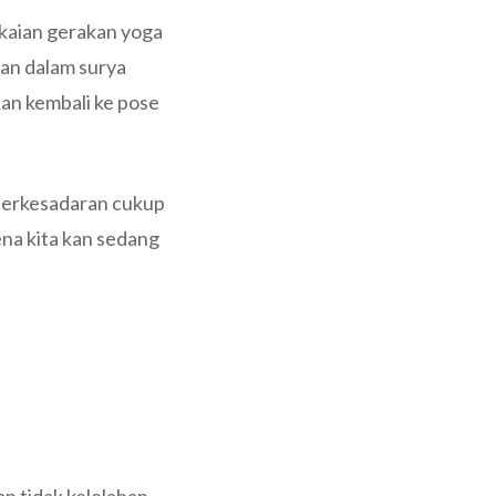
ngkaian gerakan yoga
an dalam surya
kan kembali ke pose
 berkesadaran cukup
ena kita kan sedang