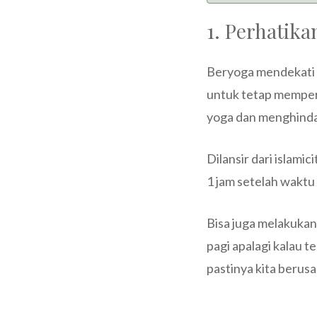
1. Perhatik
Beryoga mendekati w
untuk tetap memper
yoga dan menghindark
Dilansir dari islami
1 jam setelah waktu
Bisa juga melakukan
pagi apalagi kalau t
pastinya kita berus