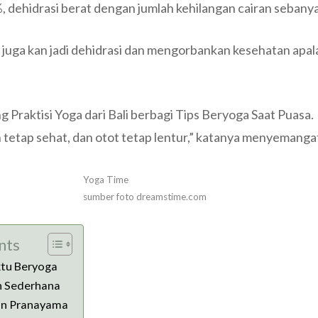
, dehidrasi berat dengan jumlah kehilangan cairan sebanya
 juga kan jadi dehidrasi dan mengorbankan kesehatan apala
 Praktisi Yoga dari Bali berbagi Tips Beryoga Saat Puasa.
h tetap sehat, dan otot tetap lentur,” katanya menyemangat
Yoga Time
sumber foto dreamstime.com
nts
ktu Beryoga
an Sederhana
an Pranayama