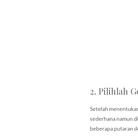
2. Pilihlah
Setelah menentukan 
sederhana namun di
beberapa putaran d