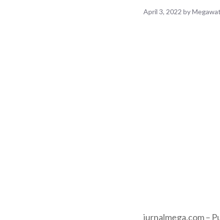
April 3, 2022
by
Megawat
jurnalmega.com – Pu