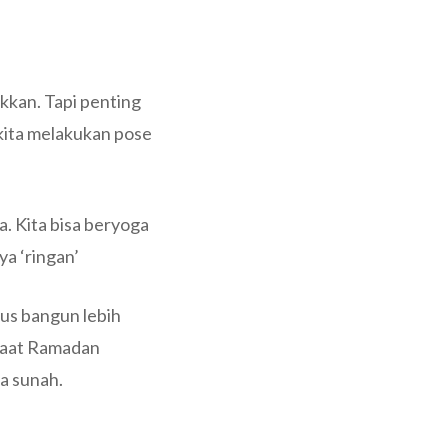
kkan. Tapi penting
kita melakukan pose
a. Kita bisa beryoga
a ‘ringan’
rus bangun lebih
 saat Ramadan
a sunah.