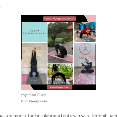
i
Yoga Saat Puasa
#jurnalmega.com
asa namun tetap berolahraga tentu sah saja. Terlebih bag