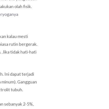
kukan olah fisik.
beryoganya
kan kalau mesti
biasa rutin bergerak.
Jika tidak hati-hati
 Ini dapat terjadi
ya minum). Gangguan
trolit tubuh.
ran sebanyak 2-5%,