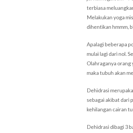
terbiasa meluangkan
Melakukan yoga misa
dihentikan hmmm, bis
Apalagi beberapa po
mulai lagi dari nol. S
Olahraganya orang y
maka tubuh akan me
Dehidrasi merupakan
sebagai akibat dari
kehilangan cairan t
Dehidrasi dibagi 3 