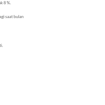
k 8 %.
gi saat bulan
i.