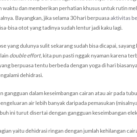
 waktu dan memberikan perhatian khusus untuk rutin mela
lnya. Bayangkan, jika selama 30 hari berpuasa
aktivitas 
a-bisa otot yang tadinya sudah lentur jadi kaku lagi.
se yang dulunya sulit sekarang sudah bisa dicapai, sayang 
elain
double effort
, kita pun pasti nggak nyaman karena ter
ang berpuasa tentu berbeda dengan yoga di hari biasanya. 
ngalami dehidrasi.
 gangguan dalam keseimbangan cairan atau air pada tubuh.
 pengeluaran air lebih banyak daripada pemasukan (misaln
ubuh ini turut disertai dengan gangguan keseimbangan elek
bagian yaitu dehidrasi ringan dengan jumlah kehilangan cai