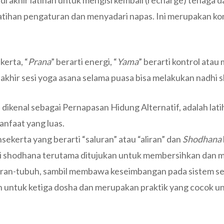
 di akhir latihan untuk mengisi kembali (recharge) tenaga d
latihan pengaturan dan menyadari napas. Ini merupakan 
erta, “
Prana
” berarti energi, “
Yama
” berarti kontrol ata
akhir sesi yoga asana selama puasa bisa melakukan nadhi 
 dikenal sebagai Pernapasan Hidung Alternatif, adalah lat
nfaat yang luas.
sekerta yang berarti “saluran” atau “aliran” dan
Shodhana
adi shodhana terutama ditujukan untuk membersihkan dan 
kiran-tubuh, sambil membawa keseimbangan pada sistem se
 untuk ketiga dosha dan merupakan praktik yang cocok u