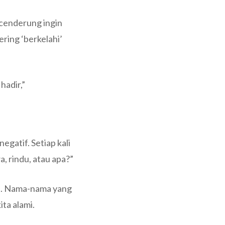
a cenderung ingin
ering ‘berkelahi’
hadir,”
egatif. Setiap kali
a, rindu, atau apa?”
tu. Nama-nama yang
ita alami.