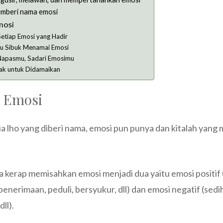
memberi nama emosi
mosi
Setiap Emosi yang Hadir
rlu Sibuk Menamai Emosi
 Napasmu, Sadari Emosimu
Tak untuk Didamaikan
 Emosi
 lho yang diberi nama, emosi pun punya dan kitalah yang
ga kerap memisahkan emosi menjadi dua yaitu emosi positif (
penerimaan, peduli, bersyukur, dll) dan emosi negatif (sed
dll).