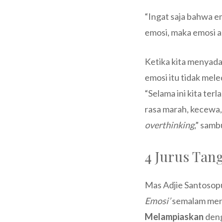
“Ingat saja bahwa em
emosi, maka emosi a
Ketika kita menyada
emosi itu tidak mele
“Selama ini kita ter
rasa marah, kecewa,
overthinking
,” samb
4 Jurus Tan
Mas Adjie Santosop
Emosi’
semalam meny
Melampiaskan
den