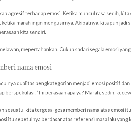
sikap agresif terhadap emosi. Ketika muncul rasa sedih, kit
etika marah ingin mengusirnya. Akibatnya, kita pun jadi s
erasaan kita sendiri.
melawan, mepertahankan. Cukup sadari segala emosi yang 
emberi nama emosi
culnya dualitas pengkategorian menjadi emosi positif dan n
rap berspekulasi, “Ini perasaan apa ya? Marah, sedih, kecew
an sesuatu, kita tergesa-gesa memberi nama atas emosi i
osi itu sebetulnya berdasar atas referensi masa lalu yang k