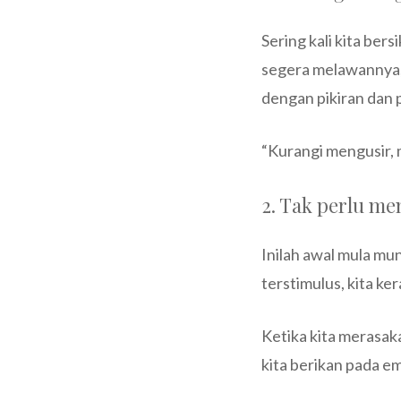
Sering kali kita ber
segera melawannya, k
dengan pikiran dan p
“Kurangi mengusir, 
2. Tak perlu m
Inilah awal mula mun
terstimulus, kita ke
Ketika kita merasak
kita berikan pada em