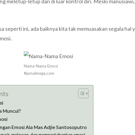
g meletup-letup dan di luar kontrol diri. Meski manusiawi
sa seperti ini, ada baiknya kita tak memuasakan segala hal 
mosi.
Nama-Nama Emosi
#jurnalmega.com
nts
si
a Muncul?
mosi
ngan Emosi Ala Mas Adjie Santosoputro
ngusir, melawan, dan mempertahankan emosi