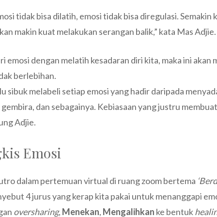
osi tidak bisa dilatih, emosi tidak bisa diregulasi. Semakin 
kan makin kuat melakukan serangan balik,” kata Mas Adjie.
ri emosi dengan melatih kesadaran diri kita, maka ini aka
dak berlebihan.
lalu sibuk melabeli setiap emosi yang hadir daripada menyad
 gembira, dan sebagainya. Kebiasaan yang justru membuat k
ung Adjie.
gkis Emosi
utro dalam pertemuan virtual di ruang zoom bertema
‘Ber
ebut 4 jurus yang kerap kita pakai untuk menanggapi emo
gan
oversharing
,
Menekan
,
Mengalihkan
ke bentuk
heali