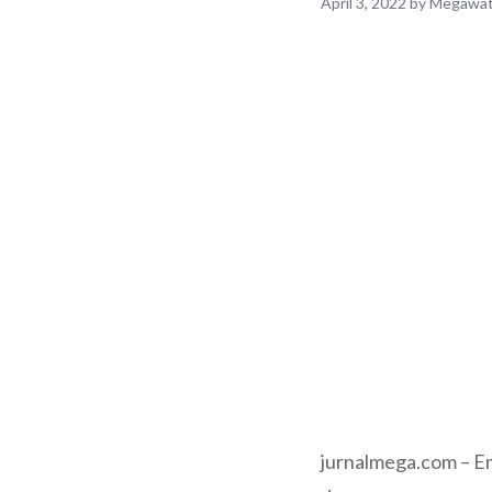
April 3, 2022
by
Megawat
jurnalmega.com – Em