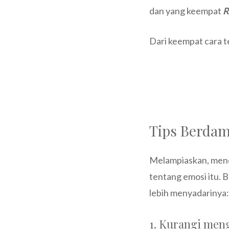
dan yang keempat
R
Dari keempat cara t
Tips Berdam
Melampiaskan, mene
tentang emosi itu. 
lebih menyadarinya:
1. Kurangi men