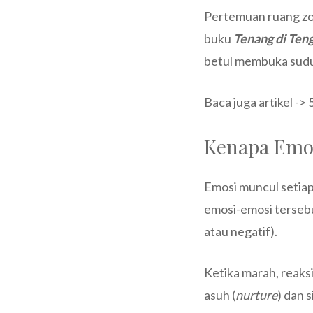
Pertemuan ruang zoo
buku
Tenang di Te
betul membuka sudut
Baca juga artikel ->
Kenapa Emos
Emosi muncul setiap k
emosi-emosi tersebut
atau negatif).
Ketika marah, reaksi
asuh (
nurture
) dan s