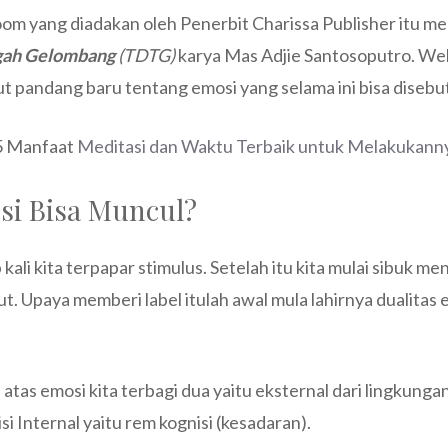
m yang diadakan oleh Penerbit Charissa Publisher itu me
ngah Gelombang
(TDTG)
karya Mas Adjie Santosoputro. Web
 pandang baru tentang emosi yang selama ini bisa disebut
 5 Manfaat
Meditasi dan Waktu Terbaik untuk Melakukann
i Bisa Muncul?
ali kita terpapar stimulus. Setelah itu kita mulai sibuk men
. Upaya memberi label itulah awal mula lahirnya dualitas e
 atas emosi kita terbagi dua yaitu eksternal dari lingkungan
isi Internal yaitu rem kognisi (kesadaran).