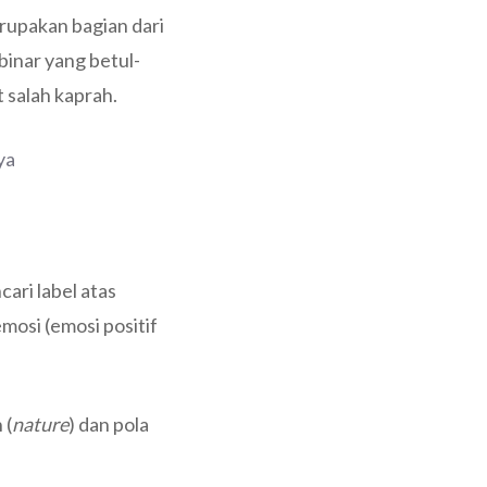
rupakan bagian dari
inar yang betul-
 salah kaprah.
ya
cari label atas
mosi (emosi positif
 (
nature
) dan pola