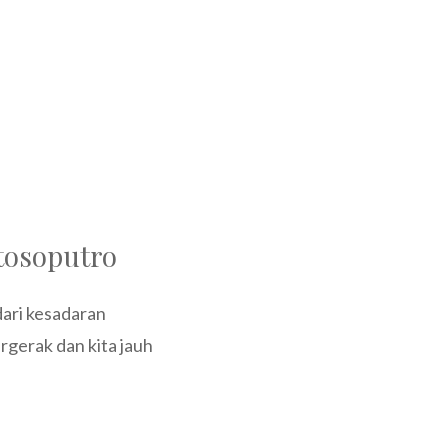
tosoputro
ari kesadaran
rgerak dan kita jauh