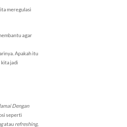
kita meregulasi
n membantu agar
arinya. Apakah itu
ita jadi
damai Dengan
si seperti
ng
atau
refreshing
,