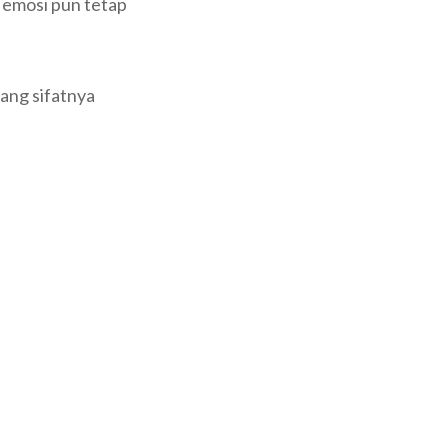
, emosi pun tetap
yang sifatnya