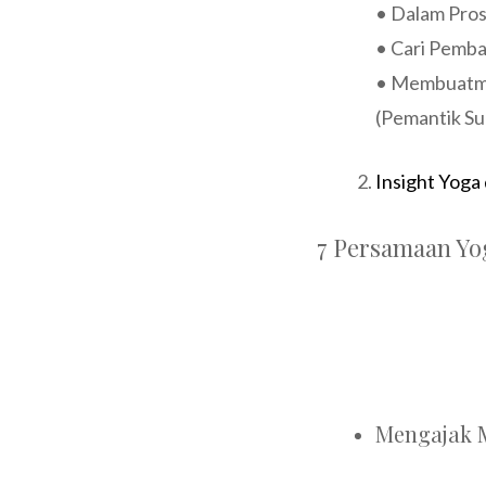
• Dalam Pros
• Cari Pemb
• Membuatm
(Pemantik Su
Insight Yoga
7 Persamaan Yo
Mengajak Me