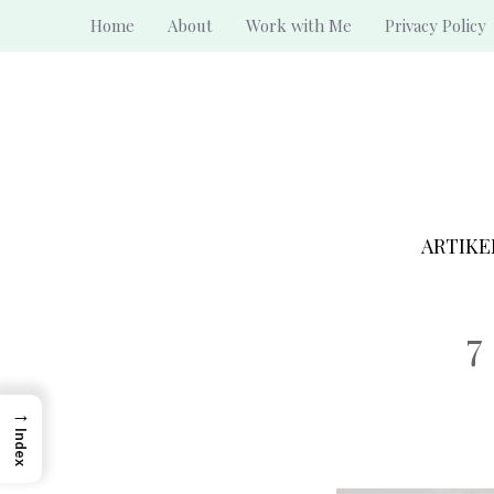
Skip
Home
About
Work with Me
Privacy Policy
to
content
ARTIKE
7
→
Index