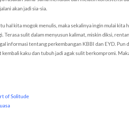
lani akan jadi sia-sia.
u hal kita mogok menulis, maka sekalinya ingin mulai kita ha
agi. Terasa sulit dalam menyusun kalimat, miskin diksi, rent
inggal informasi tentang perkembangan KBBI dan EYD. Pun d
ot kembali kaku dan tubuh jadi agak sulit berkompromi. Maka
t of Solitude
Puasa