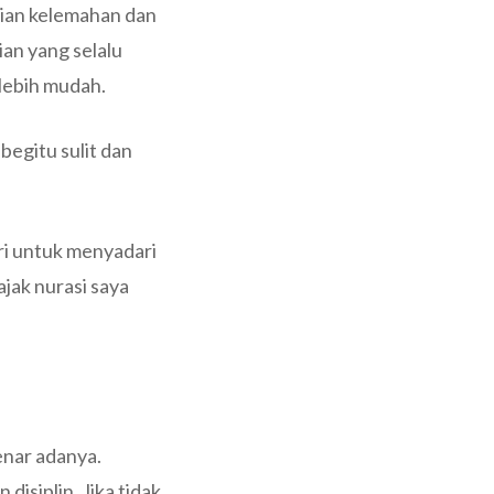
agian kelemahan dan
ian yang selalu
lebih mudah.
begitu sulit dan
iri untuk menyadari
jak nurasi saya
benar adanya.
isiplin. Jika tidak,