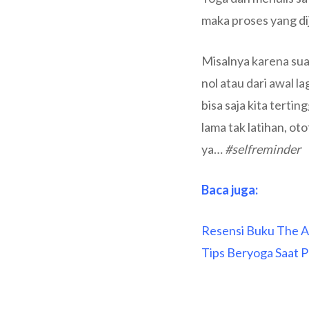
maka proses yang dija
Misalnya karena suat
nol atau dari awal l
bisa saja kita tert
lama tak latihan, ot
ya…
#selfreminder
Baca juga:
Resensi Buku The Ar
Tips Beryoga Saat 