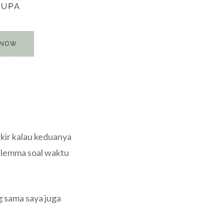
kir kalau keduanya
ilemma soal waktu
ng sama saya juga