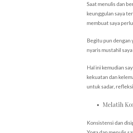
Saat menulis dan be
keunggulan saya ter
membuat saya perlu
Begitu pun dengan y
nyaris mustahil saya
Hal ini kemudian sa
kekuatan dan kelema
untuk sadar, refleks
Melatih Kon
Konsistensi dan disi
Yoga dan menulis say