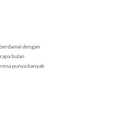
 berdamai dengan
rapa bulan
arena punya banyak