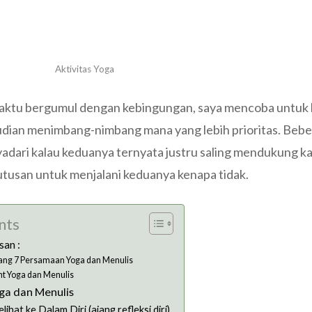
Aktivitas Yoga
aktu bergumul dengan kebingungan, saya mencoba untuk
dian menimbang-nimbang mana yang lebih prioritas. Bebe
adari kalau keduanya ternyata justru saling mendukung k
utusan untuk menjalani keduanya kenapa tidak.
nts
san :
ang 7 Persamaan Yoga dan Menulis
ht Yoga dan Menulis
ga dan Menulis
hat ke Dalam Diri (ajang refleksi diri)