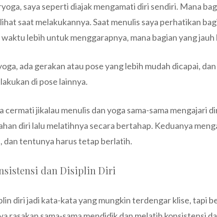
ryoga, saya seperti diajak mengamati diri sendiri. Mana b
lihat saat melakukannya. Saat menulis saya perhatikan bag
 waktu lebih untuk menggarapnya, mana bagian yang jauh 
oga, ada gerakan atau pose yang lebih mudah dicapai, dan 
 lakukan di pose lainnya.
ya cermati jikalau menulis dan yoga sama-sama mengajari d
han diri lalu melatihnya secara bertahap. Keduanya menga
i, dan tentunya harus tetap berlatih.
sistensi dan Disiplin Diri
plin diri jadi kata-kata yang mungkin terdengar klise, tapi 
a rasakan sama-sama mendidik dan melatih konsistensi dan d